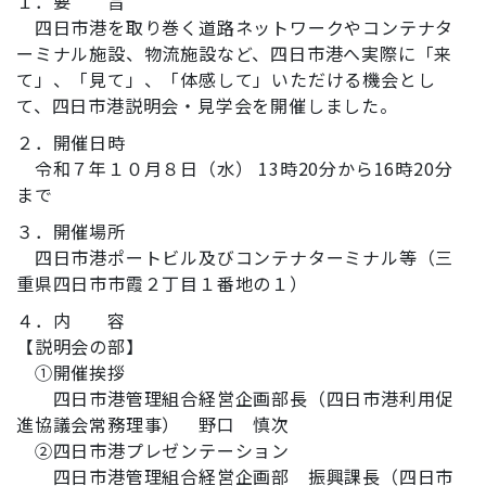
１．要 旨
四日市港を取り巻く道路ネットワークやコンテナタ
ーミナル施設、物流施設など、四日市港へ実際に「来
て」、「見て」、「体感して」いただける機会とし
て、四日市港説明会・見学会を開催しました。
２．開催日時
令和７年１０月８日（水） 13時20分から16時20分
まで
３．開催場所
四日市港ポートビル及びコンテナターミナル等（三
重県四日市市霞２丁目１番地の１）
４．内 容
【説明会の部】
①開催挨拶
四日市港管理組合経営企画部長（四日市港利用促
進協議会常務理事） 野口 慎次
②四日市港プレゼンテーション
四日市港管理組合経営企画部 振興課長（四日市