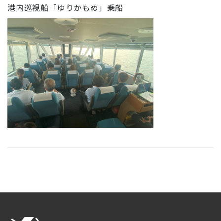
港内巡視船「ゆりかもめ」乗船